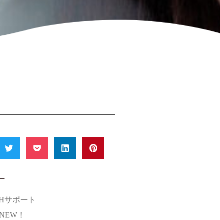
ー
SHサポート
s NEW！