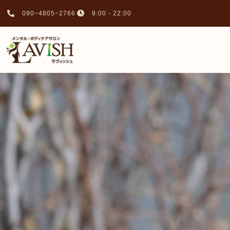
090−4805−2766
9:00 - 22:00