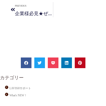
PREVIOUS
企業様必見★ぜひご活用ください！～今だからこそ福利厚生の充実と提携～
カテゴリー
LAVISHサポート
What's NEW！