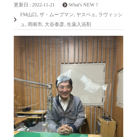
更新日 :
2022-11-21
What's NEW！
FM山口
,
ザ・ムーブマン
,
ヤスベェ
,
ラヴィッシ
ュ
,
周南市
,
大谷泰彦
,
生薬入浴剤