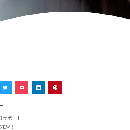
ー
SHサポート
s NEW！