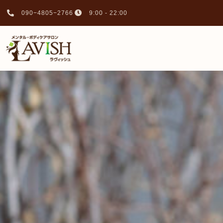
090−4805−2766
9:00 - 22:00