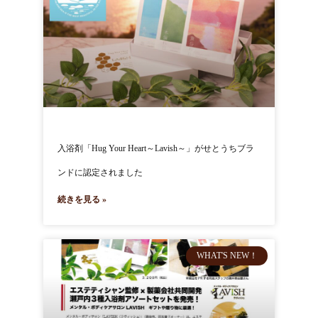
入浴剤「Hug Your Heart～Lavish～」がせとうちブラ
ンドに認定されました
続きを見る »
WHAT'S NEW！