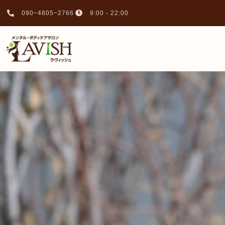
090−4805−2766
9:00 - 22:00