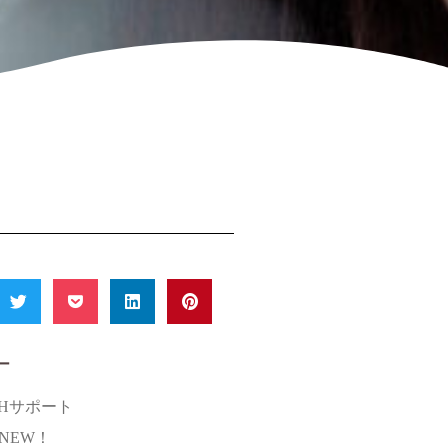
ー
SHサポート
s NEW！