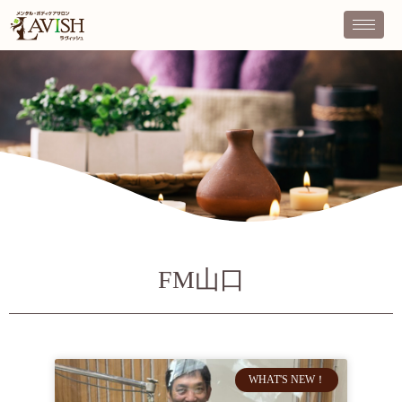
FM山口
WHAT'S NEW！